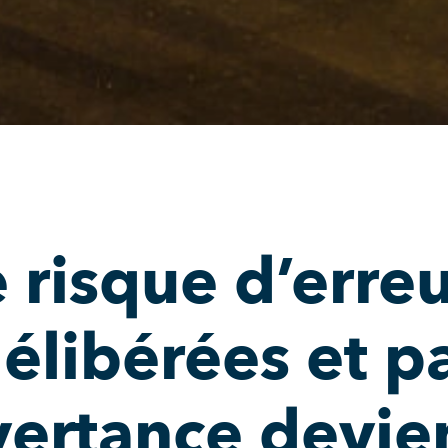
 risque d’erre
élibérées et p
ertance devien