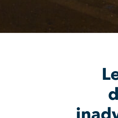
Le
d
inadv