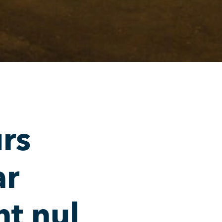
urs
ar
t nul