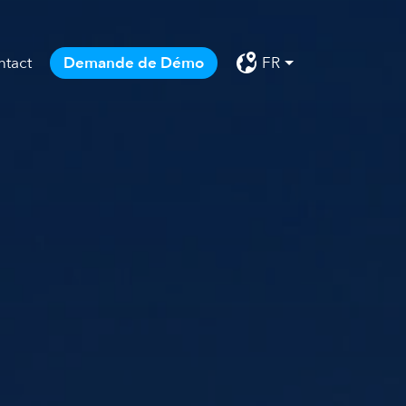
ntact
Demande de Démo
FR