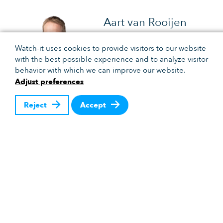
Aart van Rooijen
+32 3 870 88 88
Watch-it uses cookies to provide visitors to our website
avr@bigbrother.nl
with the best possible experience and to analyze visitor
behavior with which we can improve our website.
Adjust preferences
Recevez les derniers développements.
Reject
Accept
BigBrother
Roemenië
Piata Muzeului 2,
biroul 2
400019 CLUJ-