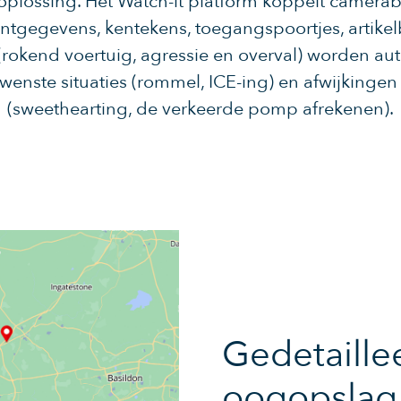
oplossing. Het Watch-it platform koppelt camera
lantgegevens, kentekens, toegangspoortjes, artikel
s (rokend voertuig, agressie en overval) worden a
wenste situaties (rommel, ICE-ing) en afwijkingen
(sweethearting, de verkeerde pomp afrekenen).
Gedetaille
oogopslag