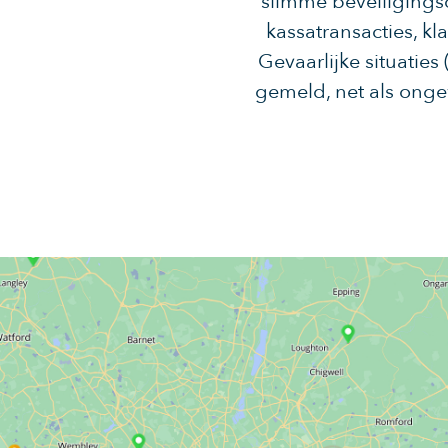
slimme beveiligings
kassatransacties, k
Gevaarlijke situatie
gemeld, net als onge