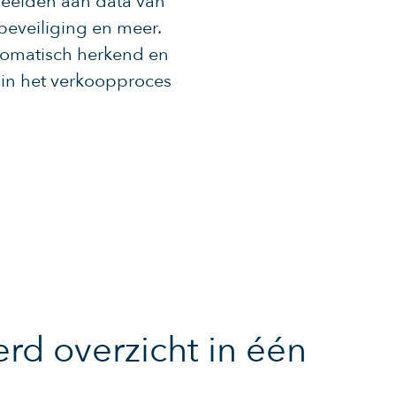
beelden aan data van
beveiliging en meer.
utomatisch herkend en
 in het verkoopproces
erd overzicht in één